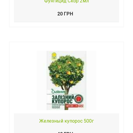
Фунгицид Скор 2мл
20 ГРН
Железный купорос 500г