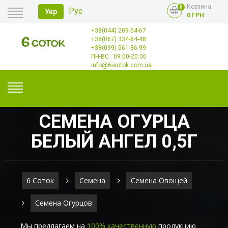
Корзина
0
Рус
Укр
0 ГРН
+38(044) 209-54-67
Главная
+38(067) 334-84-48
Оплата
+38(099) 561-36-99
Доставка
Опт
ПН-ВС : 09:00-20:00
Контакты
info@6-sotok.com.ua
СЕМЕНА ОГУРЦА
БЕЛЫЙ АНГЕЛ 0,5Г
6 Соток
Семена
Семена Овощей
Семена Огурцов
Мы предлагаем на
100% качественную
продукцию