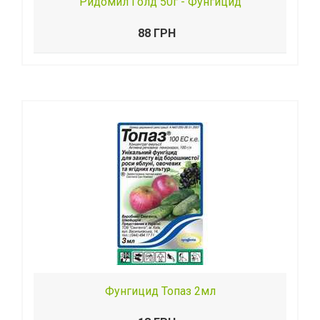
Ридомил Голд 50г - Фунгицид
88 ГРН
Фунгицид Топаз 2мл