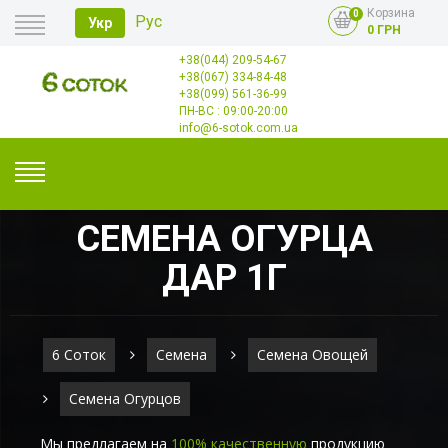
Корзина
0
Рус
Укр
0 ГРН
+38(044) 209-54-67
Главная
+38(067) 334-84-48
Оплата
+38(099) 561-36-99
Доставка
Опт
ПН-ВС : 09:00-20:00
Контакты
info@6-sotok.com.ua
СЕМЕНА ОГУРЦА
ДАР 1Г
6 Соток
Семена
Семена Овощей
Семена Огурцов
Мы предлагаем на
100% качественную
продукцию