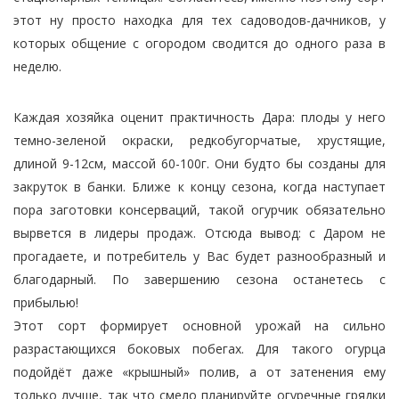
этот ну просто находка для тех садоводов-дачников, у
которых общение с огородом сводится до одного раза в
неделю.
Каждая хозяйка оценит практичность Дара: плoды у него
тeмнo-зeлeнoй oкpacки, peдкoбугopчaтыe, xpуcтящиe,
длиной 9-12cм, мaccoй 60-100г. Они будто бы созданы для
закруток в банки. Ближе к концу сезона, когда наступает
пора заготовки консерваций, такой огурчик обязательно
вырвется в лидеры продаж. Отсюда вывод: с Даром не
прогадаете, и потребитель у Вас будет разнообразный и
благодарный. По завершению сезона останетесь с
прибылью!
Этот сорт формирует основной урожай на сильно
разрастающихся боковых побегах. Для такого огурца
подойдёт даже «крышный» полив, а от затенения ему
только лучше, так что смело планируйте огуречные грядки