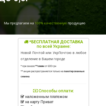
Мы предлагаем на
100% качественную
продукцию
*БЕСПЛАТНАЯ ДОСТАВКА
по всей Украине:
Новой Почтой или УкрПочтою в любое
отделение в Вашем городе
* при заказе
**
семян
от 600 грн
** акция распространяется только на
пакетированные
семена
Способы оплати:
наложенным платежом
на карту Приват