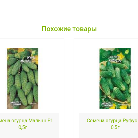
Похожие товары
мена огурца Малыш F1
Семена огурца Руфус
0,5г
0,5г