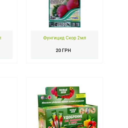
л
Фунгицид Скор 2мл
20 ГРН