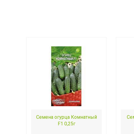
Семена огурца Комнатный
Се
F1 0,25г