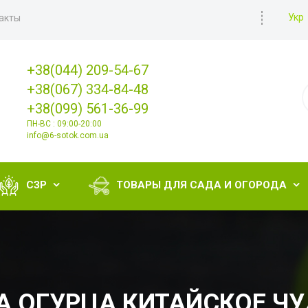
Укр
акты
+38(044) 209-54-67
+38(067) 334-84-48
+38(099) 561-36-99
ПН-ВС : 09:00-20:00
info@6-sotok.com.ua
СЗР
ТОВАРЫ ДЛЯ САДА И ОГОРОДА


 ОГУРЦА КИТАЙСКОЕ ЧУД