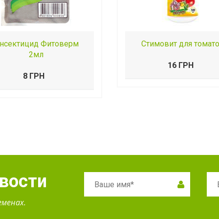
нсектицид Фитоверм
Стимовит для томат
2мл
16 ГРН
8 ГРН
овости
еменах.