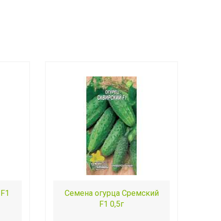
 F1
Семена огурца Сремский
F1 0,5г