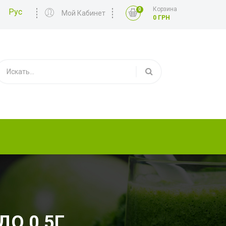
Корзина
0
Рус
Мой Кабинет
0 ГРН
О 0,5Г