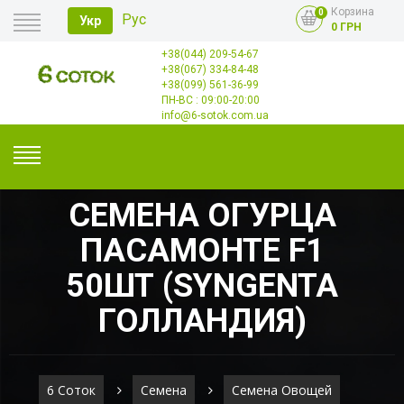
Корзина
0
Рус
Укр
0 ГРН
+38(044) 209-54-67
Главная
+38(067) 334-84-48
Оплата
+38(099) 561-36-99
Доставка
Опт
ПН-ВС : 09:00-20:00
Контакты
info@6-sotok.com.ua
СЕМЕНА ОГУРЦА
ПАСАМОНТЕ F1
50ШТ (SYNGENTA
ГОЛЛАНДИЯ)
6 Соток
Семена
Семена Овощей