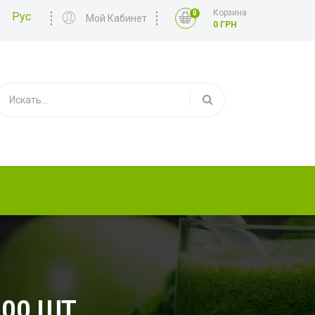
Корзина
0
Рус
Мой Кабинет
0 ГРН
000 ШТ