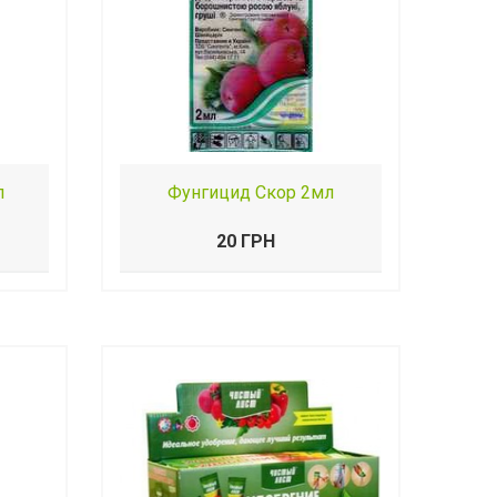
л
Фунгицид Скор 2мл
20 ГРН