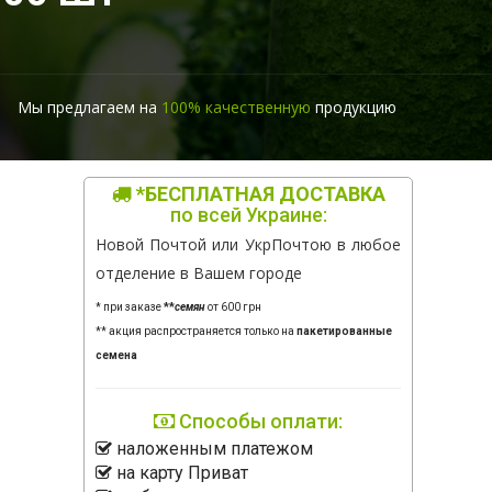
Мы предлагаем на
100% качественную
продукцию
*БЕСПЛАТНАЯ ДОСТАВКА
по всей Украине:
Новой Почтой или УкрПочтою в любое
отделение в Вашем городе
* при заказе
**
семян
от 600 грн
** акция распространяется только на
пакетированные
семена
Способы оплати:
наложенным платежом
на карту Приват