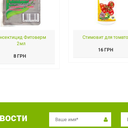
нсектицид Фитоверм
Стимовит для томат
2мл
16 ГРН
8 ГРН
овости