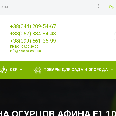
Укр
акты
+38(044) 209-54-67
+38(067) 334-84-48
+38(099) 561-36-99
ПН-ВС : 09:00-20:00
info@6-sotok.com.ua
СЗР
ТОВАРЫ ДЛЯ САДА И ОГОРОДА


А ОГУРЦОВ АФИНА F1 1