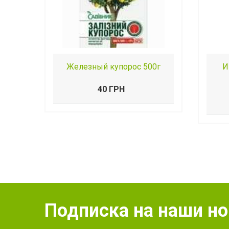
Железный купорос 500г
И
40 ГРН
Подписка на наши н