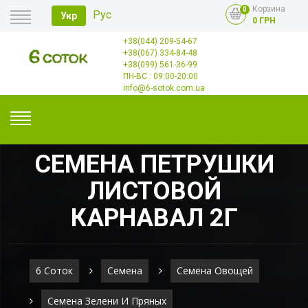
Корзина
0
Рус
Укр
0 ГРН
+38(044) 209-54-67
Главная
+38(067) 334-84-48
Оплата
+38(099) 561-36-99
Доставка
Опт
ПН-ВС : 09:00-20:00
Контакты
info@6-sotok.com.ua
СЕМЕНА ПЕТРУШКИ
ЛИСТОВОЙ
КАРНАВАЛ 2Г
6 Соток
Семена
Семена Овощей
Семена Зелени И Пряных