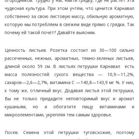
огородников. Трудно у нас найти грядку, где не растет эта
чудесная культура. При этом учтём, что ценится Карнавал
собственно за свою листовую массу, обильную ароматную,
которую мы потребляем в свежем виде прямо с грядки. Так
почему ей такой почёт? Давайте выясним.
Ценность листьев. Розетка состоит из 30—100 сильно
рассеченных, нежных, ароматных, темно-зеленых листьев,
длиной около 59 см. В листьях петрушки Карнавал есть
масса полезностей: сухого вещества — 10,9—11,2%,
сахаров—2,6—2,7%, витамина С —140,8—143,9 мг %. У них,
к тому же, отличный вкус. Додавая листья этой петрушки,
Вы не только придадите неповторимый вкус и аромат
кушаньям, но и обогатите пищу витаминами и
микроэлементами, укрепляя тем самым здоровье.
Посев. Семена этой петрушки туговсхожие, поэтому