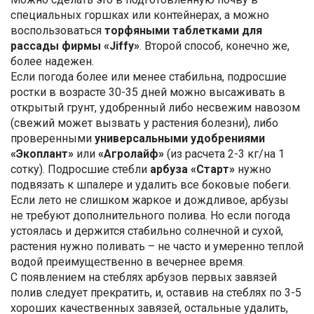
специальных горшках или контейнерах, а можно
воспользоваться
торфяными таблетками для
рассады фирмы «Jiffy»
. Второй способ, конечно же,
более надежен.
Если погода более или менее стабильна, подросшие
ростки в возрасте 30-35 дней можно высаживать в
открытый грунт, удобренный либо несвежим навозом
(свежий может вызвать у растения болезни), либо
проверенными
универсальными удобрениями
«Экоплант»
или
«Агролайф»
(из расчета 2-3 кг/на 1
сотку). Подросшие стебли
арбуза «Старт»
нужно
подвязать к шпалере и удалить все боковые побеги.
Если лето не слишком жаркое и дождливое, арбузы
не требуют дополнительного полива. Но если погода
устоялась и держится стабильно солнечной и сухой,
растения нужно поливать – не часто и умеренно теплой
водой преимущественно в вечернее время.
С появлением на стеблях арбузов первых завязей
полив следует прекратить, и, оставив на стеблях по 3-5
хороших качественных завязей, остальные удалить,