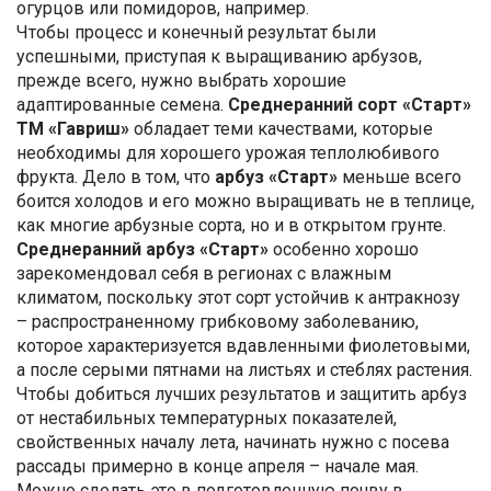
огурцов или помидоров, например.
Чтобы процесс и конечный результат были
успешными, приступая к выращиванию арбузов,
прежде всего, нужно выбрать хорошие
адаптированные семена.
Среднеранний сорт «Старт»
ТМ «Гавриш»
обладает теми качествами, которые
необходимы для хорошего урожая теплолюбивого
фрукта. Дело в том, что
арбуз «Старт»
меньше всего
боится холодов и его можно выращивать не в теплице,
как многие арбузные сорта, но и в открытом грунте.
Среднеранний арбуз «Старт»
особенно хорошо
зарекомендовал себя в регионах с влажным
климатом, поскольку этот сорт устойчив к антракнозу
– распространенному грибковому заболеванию,
которое характеризуется вдавленными фиолетовыми,
а после серыми пятнами на листьях и стеблях растения.
Чтобы добиться лучших результатов и защитить арбуз
от нестабильных температурных показателей,
свойственных началу лета, начинать нужно с посева
рассады примерно в конце апреля – начале мая.
Можно сделать это в подготовленную почву в