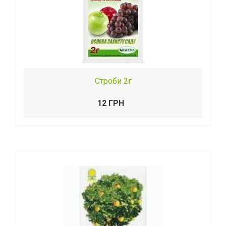
Строби 2г
12 ГРН