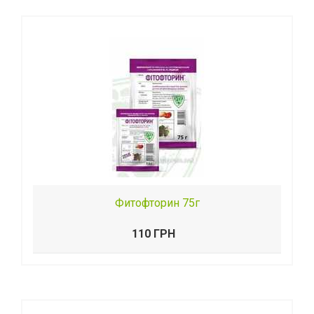
Фитофторин 75г
110 ГРН