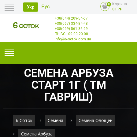
Корзина
0
Рус
Укр
0 ГРН
+38(044) 209-54-67
Главная
+38(067) 334-84-48
Оплата
+38(099) 561-36-99
Доставка
Опт
ПН-ВС : 09:00-20:00
Контакты
info@6-sotok.com.ua
СЕМЕНА АРБУЗА
СТАРТ 1Г ( ТМ
ГАВРИШ)
6 Соток
Семена
Семена Овощей
Семена Арбуза