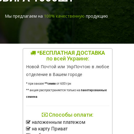
Мы предлагаем на
100% качественную
продукцию
*БЕСПЛАТНАЯ ДОСТАВКА
по всей Украине:
Новой Почтой или УкрПочтою в любое
отделение в Вашем городе
* при заказе
**
семян
от 600 грн
** акция распространяется только на
пакетированные
семена
Способы оплати:
наложенным платежом
на карту Приват