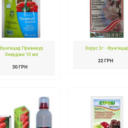
Фунгицид Превикур
Хорус 3г - Фунгици
Энерджи 10 мл
22 ГРН
30 ГРН