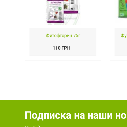
Фитофторин 75г
Фу
110 ГРН
Подписка на наши н