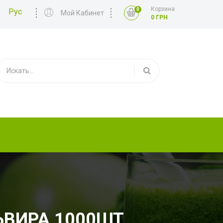
Корзина
0
Рус
Мой Кабинет
0 ГРН
ЬВИРА 1000ШТ