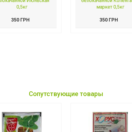
локачанной Июньская
белокачанной Копенга
0,5кг
маркет 0,5кг
350 ГРН
350 ГРН
Сопутствующие товары