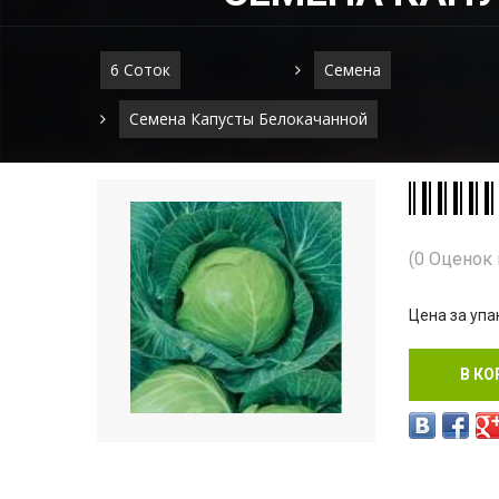
6 Соток
Семена
Семена Капусты Белокачанной
(0 Оценок
Цена за упа
В КО