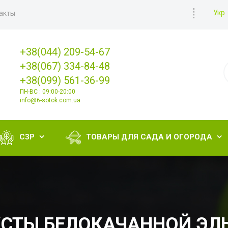
Укр
акты
+38(044) 209-54-67
+38(067) 334-84-48
+38(099) 561-36-99
ПН-ВС : 09:00-20:00
info@6-sotok.com.ua
СЗР
ТОВАРЫ ДЛЯ САДА И ОГОРОДА


СТЫ БЕЛОКАЧАННОЙ ЭЛ