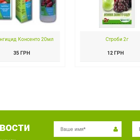
нгицид Консенто 20мл
Строби 2г
35 ГРН
12 ГРН
овости