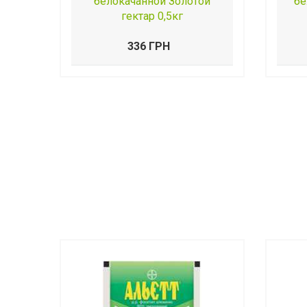
белокачанной Золотой
бе
гектар 0,5кг
336 ГРН