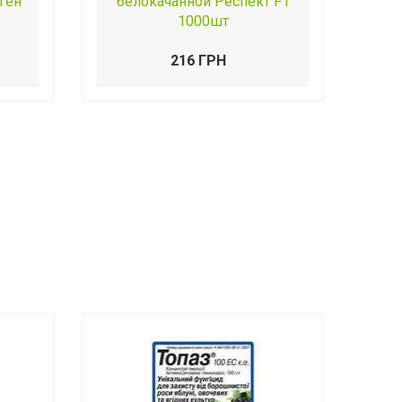
ген
белокачанной Респект F1
1000шт
216 ГРН