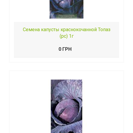
Семена капусты краснокочанной Топаз
(рс) 1г
0 ГРН