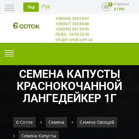
Корзина
0
Рус
Укр
0 ГРН
+38(044) 209-54-67
Главная
+38(067) 334-84-48
Оплата
+38(099) 561-36-99
Доставка
Опт
ПН-ВС : 09:00-20:00
Контакты
info@6-sotok.com.ua
СЕМЕНА КАПУСТЫ
КРАСНОКОЧАННОЙ
ЛАНГЕДЕЙКЕР 1Г
6 Соток
Семена
Семена Овощей
Семена Капусты