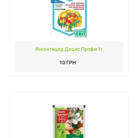
Инсектицид Децис Профи 1г
10 ГРН