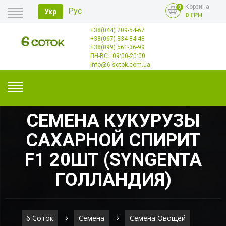
Корзина
0
Рус
Укр
0 ГРН
+38(044) 209-54-67
Главная
+38(067) 334-84-48
Оплата
+38(099) 561-36-99
Доставка
Опт
ПН-ВС : 09:00-20:00
Контакты
info@6-sotok.com.ua
СЕМЕНА КУКУРУЗЫ
САХАРНОЙ СПИРИТ
F1 20ШТ (SYNGENTA
ГОЛЛАНДИЯ)
6 Соток
Семена
Семена Овощей